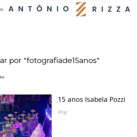
io
ar por
"fotografiade15anos"
dos
15 anos Isabela Pozzi
Blog