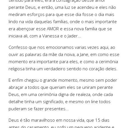
sentido para eles, era a consagração desse amor
perante Deus, e então, uma luz se acendeu e eles não
mediram esforços para que esse dia fosse o dia mais
lindo na vida daquelas famílias, onde o mais importante
era abençoar esse AMOR e essa nova família que se
iniciava ali, com a Vanessa e o Jader...
Confesso que nos emocionamos varias vezes aqui, ao
ouvir as palavras da mãe da noiva, a Jane, em como esse
momento era importante para eles, e como a cerimônia
religiosa tinha um verdadeiro sentido no coração deles.
E enfim chegou o grande momento, mesmo sem poder
abraçar a todos que queriam eles se uniram perante
Deus, em uma cerimônia digna de realeza, onde cada
detalhe tinha um significado, e mesmo on line todos
puderam se fazer presentes...
Deus é tão maravilhoso em nossa vida, que 15 dias
antes do casamento, eu sofri um pequeno acidente e